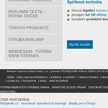
Špičková technika
filmové
digitální
kamery
REKLAMNÍ TEXTIL -
pronájem
full HD střižny
POTISK TRIČEK
kompletní
produkční te
TISKOVÁ PRODUKCE
VÝROBA REKLAMY
Rychlý kontakt
WEBDESIGN - TVORBA
WWW STRÁNEK
Reklamní agentura Global Vision, a.s. | prosotor TECHSQUARE Křížová 2598/4 150 00 Pr
HOME
REKLAMA NA INTERNETU
KARIÉRA
KONTAKT
MAPA-STRÁNEK
NEW
AJOBA.EU
FACEBOOK
EMAIL - WEB ROZHRANÍ
TVORBA WEBOVÝCH STRÁNEK PRAHA
/
GRAFICKÉ STUDIO PRAHA
/
DIGITÁLNÍ TIS
AGENTURA /
JSME PARTNEREM:
NaOperák.cz - srovnávač operativních leasingů
Sklady pro e-Shopy