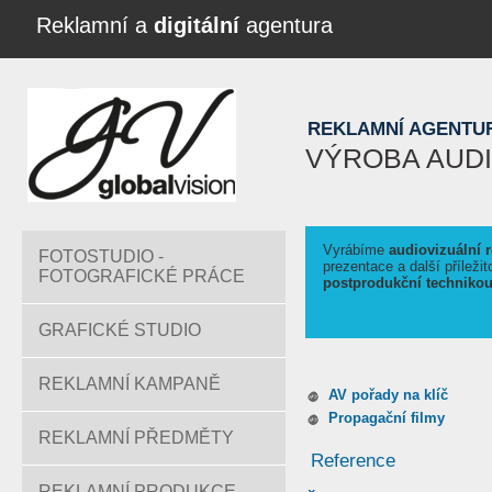
Reklamní a
digitální
agentura
REKLAMNÍ AGENTU
VÝROBA AUDI
Vyrábíme
audiovizuální 
FOTOSTUDIO -
prezentace a další příleži
FOTOGRAFICKÉ PRÁCE
postprodukční techniko
GRAFICKÉ STUDIO
REKLAMNÍ KAMPANĚ
AV pořady na klíč
Propagační filmy
REKLAMNÍ PŘEDMĚTY
Reference
REKLAMNÍ PRODUKCE