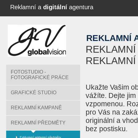
Reklamní a
digitální
agentura
REKLAMNÍ 
REKLAMNÍ
REKLAMNÍ
FOTOSTUDIO -
FOTOGRAFICKÉ PRÁCE
Ukažte Vašim ob
GRAFICKÉ STUDIO
vážíte. Dejte ji
vzpomenou. Rozd
REKLAMNÍ KAMPANĚ
pro Vás na zaká
originální a vho
REKLAMNÍ PŘEDMĚTY
bez postisku.
Exklusivní reklamní předměty