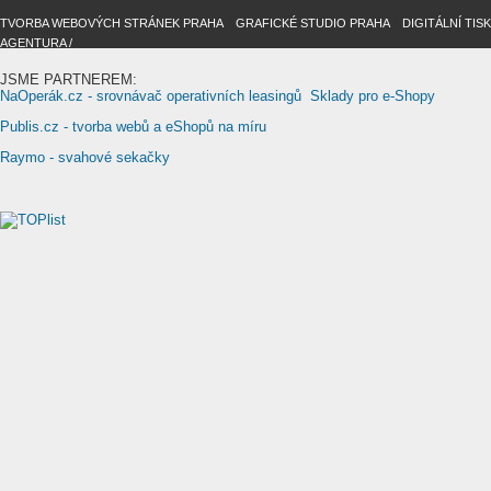
TVORBA WEBOVÝCH STRÁNEK PRAHA
/
GRAFICKÉ STUDIO PRAHA
/
DIGITÁLNÍ TIS
AGENTURA /
JSME PARTNEREM:
NaOperák.cz - srovnávač operativních leasingů
Sklady pro e-Shopy
Publis.cz - tvorba webů a eShopů na míru
Raymo - svahové sekačky