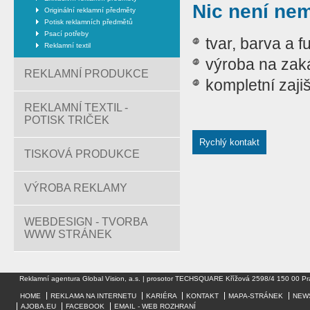
Nic není ne
Originální reklamní předměty
Potisk reklamních předmětů
Psací potřeby
tvar, barva a 
Reklamní textil
výroba na zak
REKLAMNÍ PRODUKCE
kompletní zaji
REKLAMNÍ TEXTIL -
POTISK TRIČEK
Rychlý kontakt
TISKOVÁ PRODUKCE
VÝROBA REKLAMY
WEBDESIGN - TVORBA
WWW STRÁNEK
Reklamní agentura Global Vision, a.s. | prosotor TECHSQUARE Křížová 2598/4 150 00 Pr
HOME
REKLAMA NA INTERNETU
KARIÉRA
KONTAKT
MAPA-STRÁNEK
NEW
AJOBA.EU
FACEBOOK
EMAIL - WEB ROZHRANÍ