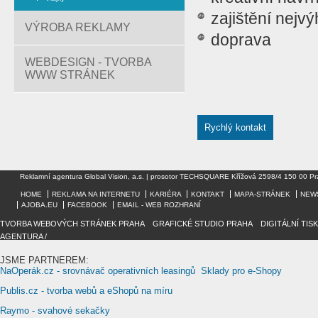
zajištění nejv
VÝROBA REKLAMY
doprava
WEBDESIGN - TVORBA
WWW STRÁNEK
Rychlý kontakt
Reklamní agentura Global Vision, a.s. | prosotor TECHSQUARE Křížová 2598/4 150 00 Pr
HOME
REKLAMA NA INTERNETU
KARIÉRA
KONTAKT
MAPA-STRÁNEK
NEW
AJOBA.EU
FACEBOOK
EMAIL - WEB ROZHRANÍ
TVORBA WEBOVÝCH STRÁNEK PRAHA
/
GRAFICKÉ STUDIO PRAHA
/
DIGITÁLNÍ TIS
AGENTURA /
JSME PARTNEREM:
NaOperák.cz - srovnávač operativních leasingů
Sklady pro e-Shopy
Publis.cz - tvorba webů a eShopů na míru
Raymo - svahové sekačky