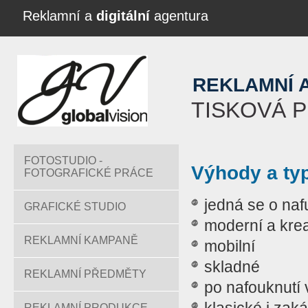
Reklamní a
digitální
agentura
REKLAMNÍ 
TISKOVÁ 
FOTOSTUDIO -
Výhody a typ
FOTOGRAFICKÉ PRÁCE
jedná se o naf
GRAFICKÉ STUDIO
moderní a krea
REKLAMNÍ KAMPANĚ
mobilní
skladné
REKLAMNÍ PŘEDMĚTY
po nafouknutí 
REKLAMNÍ PRODUKCE