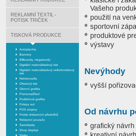
klasické i zak
Vašeho produktu
REKLAMNÍ TEXTIL -
použití na ve
POTISK TRIČEK
sportovní záp
produktové pr
TISKOVÁ PRODUKCE
výstavy
Autoplachty
Bannery
Billboardy, megabordy
Digitální malonákladový tisk
Nevýhody
Digitální malonákladový velkoformátový
tisk
Nafukovadla
vyšší pořizov
Ofsetový tisk
Okenní grafika
Písmomalířství
Podlahová grafika
Polepy aut
Od návrhu p
POS stojany
Potisk reklamních předmětů
Reklamní poutače
grafický návrh
Samolepky
Shop displeje
kreativní návrh
Vlajky