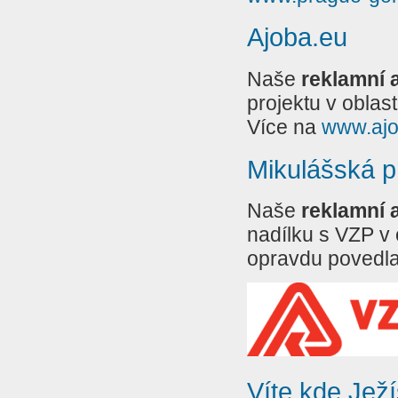
Ajoba.eu
Naše
reklamní 
projektu v oblas
Více na
www.ajo
Mikulášská 
Naše
reklamní 
nadílku s VZP v 
opravdu povedl
Víte kde Jež