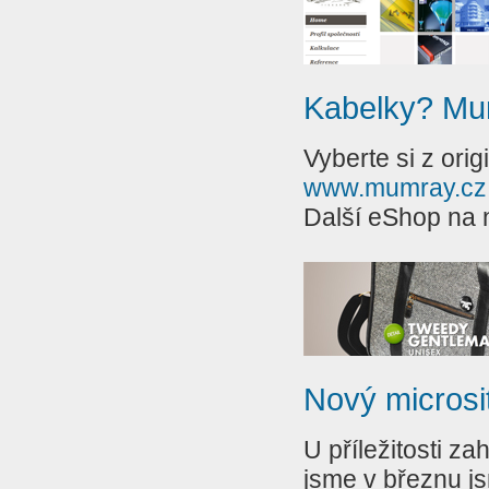
Kabelky? Mu
Vyberte si z ori
www.mumray.cz
Další eShop na
Nový microsi
U příležitosti z
jsme v březnu js