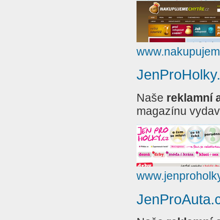
www.nakupujeme
JenProHolky
Naše
reklamní 
magazínu vydava
www.jenproholky
JenProAuta.