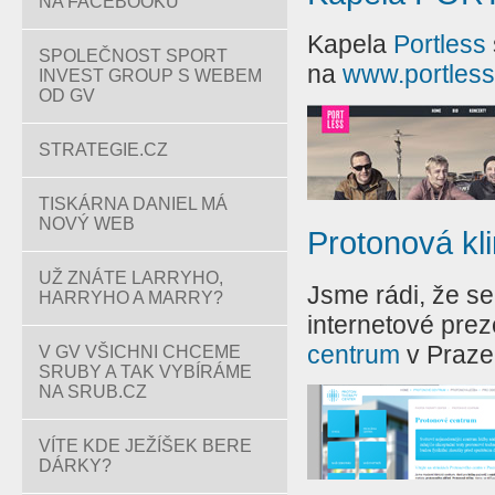
NA FACEBOOKU
Kapela
Portless
SPOLEČNOST SPORT
na
www.portless
INVEST GROUP S WEBEM
OD GV
STRATEGIE.CZ
TISKÁRNA DANIEL MÁ
NOVÝ WEB
Protonová kl
UŽ ZNÁTE LARRYHO,
Jsme rádi, že s
HARRYHO A MARRY?
internetové prez
centrum
v Praze
V GV VŠICHNI CHCEME
SRUBY A TAK VYBÍRÁME
NA SRUB.CZ
VÍTE KDE JEŽÍŠEK BERE
DÁRKY?