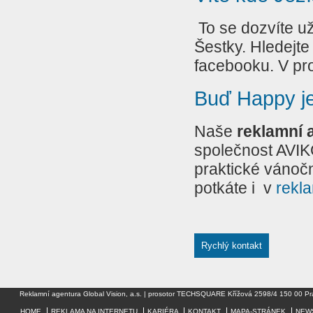
To se dozvíte už
Šestky. Hledejt
facebooku. V pr
Buď Happy j
Naše
reklamní 
společnost AVIK
praktické vánoč
potkáte i v
rekl
Rychlý kontakt
Reklamní agentura Global Vision, a.s. | prosotor TECHSQUARE Křížová 2598/4 150 00 Pr
HOME
REKLAMA NA INTERNETU
KARIÉRA
KONTAKT
MAPA-STRÁNEK
NEW