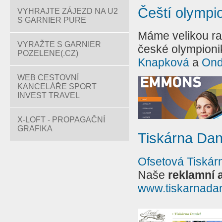
Čeští olympi
VYHRAJTE ZÁJEZD NA U2
S GARNIER PURE
Máme velikou ra
VYRAŽTE S GARNIER
české olympioni
POZELENE(.CZ)
Knapková
a
Ond
WEB CESTOVNÍ
KANCELÁŘE SPORT
INVEST TRAVEL
X-LOFT - PROPAGAČNÍ
GRAFIKA
Tiskárna Dan
Ofsetová Tiskár
Naše
reklamní 
www.tiskarnadan