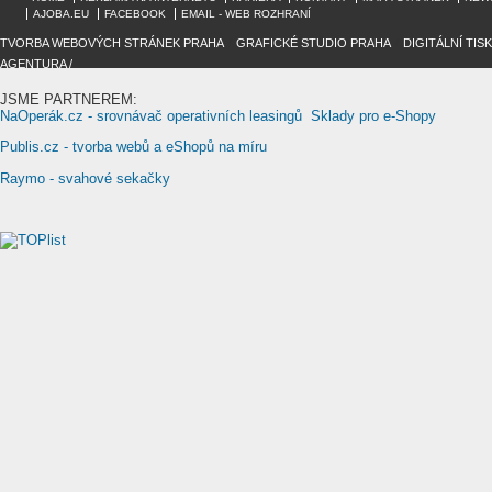
AJOBA.EU
FACEBOOK
EMAIL - WEB ROZHRANÍ
TVORBA WEBOVÝCH STRÁNEK PRAHA
/
GRAFICKÉ STUDIO PRAHA
/
DIGITÁLNÍ TIS
AGENTURA /
JSME PARTNEREM:
NaOperák.cz - srovnávač operativních leasingů
Sklady pro e-Shopy
Publis.cz - tvorba webů a eShopů na míru
Raymo - svahové sekačky