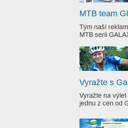
MTB team Glo
Tým naší reklam
MTB serii GALA
Vyražte s Ga
Vyražte na výlet
jednu z cen od 