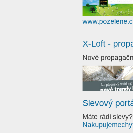
www.pozelene.c
X-Loft - prop
Nové propagační
Slevový port
Máte rádi slevy?
Nakupujemechyt