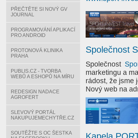
PŘEČTĚTE SI NOVÝ GV
JOURNAL
PROGRAMOVÁNÍ APLIKACÍ
PRO ANDROID
Společnost S
PROTONOVÁ KLINIKA
PRAHA
Společnost
Spo
marketingu a m
PUBLIS.CZ - TVORBA
WEBŮ A ESHOPŮ NA MÍRU
rádost, že jsme j
Nový web na ad
REDESIGN NADACE
AGROFERT
SLEVOVÝ PORTÁL
NAKUPUJEMECHYTŘE.CZ
SOUTĚŽTE S OC ŠESTKA
Kapela POR