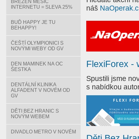
BŘEZEN MĚSÍC
náš
NaOperak.c
INTERNETU = SLEVA 25%
BUĎ HAPPY JE TU
BEHAPPY!
ČEŠTÍ OLYMPIONICI S
NOVÝMI WEBY OD GV
FlexiForex -
DEN MAMINEK NA OC
ŠESTKA
Spustili jsme n
DENTÁLNÍ KLINIKA
s nabídkou aut
ALFADENT V NOVÉM OD
GV
DĚTI BEZ HRANIC S
NOVÝM WEBEM
DIVADLO METRO V NOVÉM
Děti Bez Hr