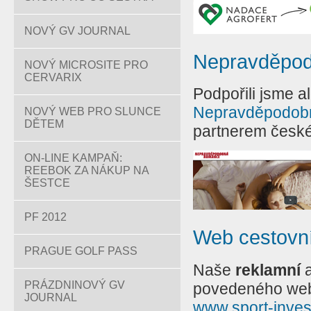
NOVÝ GV JOURNAL
Nepravděpo
NOVÝ MICROSITE PRO
CERVARIX
Podpořili jsme a
Nepravděpodob
NOVÝ WEB PRO SLUNCE
DĚTEM
partnerem české 
ON-LINE KAMPAŇ:
REEBOK ZA NÁKUP NA
ŠESTCE
PF 2012
Web cestovní
PRAGUE GOLF PASS
Naše
reklamní
PRÁZDNINOVÝ GV
povedeného web
JOURNAL
www.sport-invest