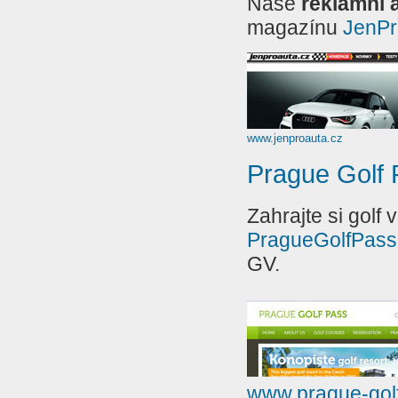
Naše
reklamní 
magazínu
JenPr
www.je
nproauta.cz
Prague Golf
Zahrajte si golf
PragueGolfPas
GV.
www.prague-gol