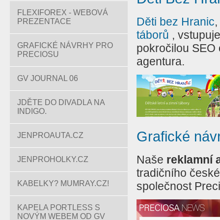
FLEXIFOREX - WEBOVÁ
Děti bez Hranic
,
PREZENTACE
táborů
, vstupuj
GRAFICKÉ NÁVRHY PRO
pokročilou SEO o
PRECIOSU
agentura.
GV JOURNAL 06
JDĚTE DO DIVADLA NA
INDIGO.
Grafické náv
JENPROAUTA.CZ
Naše
reklamní 
JENPROHOLKY.CZ
tradičního české
KABELKY? MUMRAY.CZ!
společnost Prec
KAPELA PORTLESS S
NOVÝM WEBEM OD GV