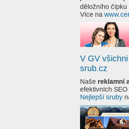
děložního čípku
Více na
www.cer
V GV všichni
srub.cz
Naše
reklamní 
efektivních SEO 
Nejlepší sruby
n