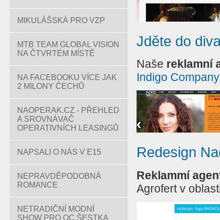
MIKULÁŠSKÁ PRO VZP
Jděte do diva
MTB TEAM GLOBAL VISION
NA ČTVRTÉM MÍSTĚ
Naše
reklamní 
Indigo Company
NA FACEBOOKU VÍCE JAK
2 MILONY ČECHŮ
NAOPERAK.CZ - PŘEHLED
A SROVNÁVAČ
OPERATIVNÍCH LEASINGŮ
Redesign Nad
NAPSALI O NÁS V E15
Reklammí agen
NEPRAVDĚPODOBNÁ
ROMANCE
Agrofert v oblas
NETRADIČNÍ MODNÍ
SHOW PRO OC ŠESTKA