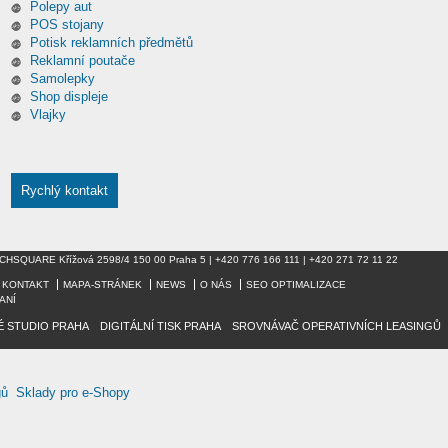
Polepy aut
POS stojany
Potisk reklamních předmětů
Reklamní poutače
Samolepky
Shop displeje
Vlajky
Rychlý kontakt
 TECHSQUARE Křížová 2598/4 150 00 Praha 5 | +420 776 166 111 | +420 271 72 11 22
KONTAKT
MAPA-STRÁNEK
NEWS
O NÁS
SEO OPTIMALIZACE
ANÍ
É STUDIO PRAHA
/
DIGITÁLNÍ TISK PRAHA
/
SROVNÁVAČ OPERATIVNÍCH LEASINGŮ
/
gů
Sklady pro e-Shopy