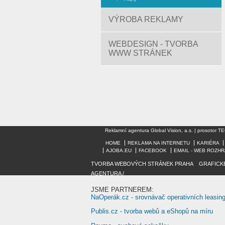
VÝROBA REKLAMY
WEBDESIGN - TVORBA
WWW STRÁNEK
Reklamní agentura Global Vision, a.s. | prosotor
HOME
REKLAMA NA INTERNETU
KARIÉRA
AJOBA.EU
FACEBOOK
EMAIL - WEB ROZHR
TVORBA WEBOVÝCH STRÁNEK PRAHA
/
GRAFICK
AGENTURA /
JSME PARTNEREM:
NaOperák.cz - srovnávač operativních leasin
Publis.cz - tvorba webů a eShopů na míru