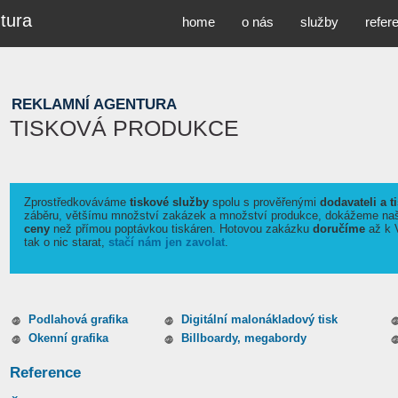
tura
home
o nás
služby
refer
REKLAMNÍ AGENTURA
TISKOVÁ PRODUKCE
Zprostředkováváme
tiskové služby
spolu s prověřenými
dodavateli a t
záběru, většímu množství zakázek a množství produkce, dokážeme naši
ceny
než přímou poptávkou tiskáren. Hotovou zakázku
doručíme
až k 
tak o nic starat,
stačí nám jen zavolat
.
Podlahová grafika
Digitální malonákladový tisk
Okenní grafika
Billboardy, megabordy
Reference