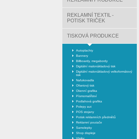
REKLAMNÍ TEXTIL -
POTISK TRIČEK
TISKOVÁ PRODUKCE
Autoplachty
Bannery
Billboardy, megabordy
Digitální malonákladový tisk
Digitální malonákladový velkoformátový
tisk
Nafukovadla
Ofsetový tisk
Okenní grafika
Písmomalířství
Podlahová grafika
Polepy aut
POS stojany
Potisk reklamních předmětů
Reklamní poutače
Samolepky
Shop displeje
Vlajky