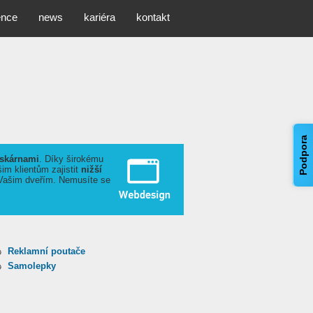
ence
news
kariéra
kontakt
Podpora
iskárnami
. Díky širokému
m klientům zajistit
nižší
Vašim dveřím. Nemusíte se
Reklamní poutače
Samolepky