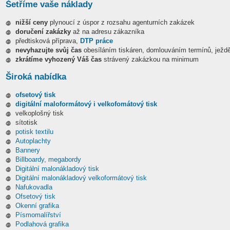
Šetříme vaše náklady
nižší ceny
plynoucí z úspor z rozsahu agenturních zakázek
doručení zakázky
až na adresu zákazníka
předtisková příprava,
DTP práce
nevyhazujte svůj čas
obesíláním tiskáren, domlouváním termínů, ježdě
zkrátíme vyhozený Váš čas
strávený zakázkou na minimum
Široká nabídka
ofsetový tisk
digitální maloformátový i velkofomátový tisk
velkoplošný tisk
sítotisk
potisk textilu
Autoplachty
Bannery
Billboardy, megabordy
Digitální malonákladový tisk
Digitální malonákladový velkoformátový tisk
Nafukovadla
Ofsetový tisk
Okenní grafika
Písmomalířství
Podlahová grafika