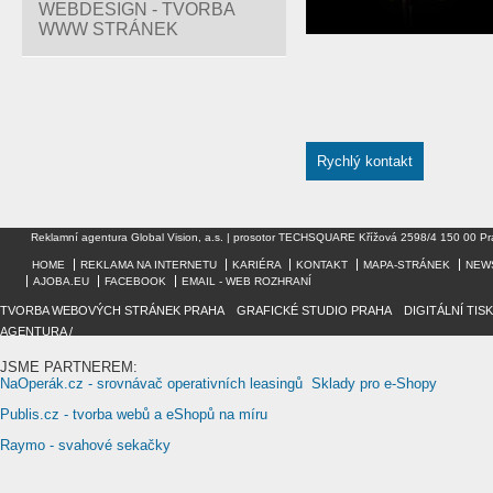
WEBDESIGN - TVORBA
WWW STRÁNEK
Rychlý kontakt
Reklamní agentura Global Vision, a.s. | prosotor TECHSQUARE Křížová 2598/4 150 00 Pr
HOME
REKLAMA NA INTERNETU
KARIÉRA
KONTAKT
MAPA-STRÁNEK
NEW
AJOBA.EU
FACEBOOK
EMAIL - WEB ROZHRANÍ
TVORBA WEBOVÝCH STRÁNEK PRAHA
/
GRAFICKÉ STUDIO PRAHA
/
DIGITÁLNÍ TIS
AGENTURA /
JSME PARTNEREM:
NaOperák.cz - srovnávač operativních leasingů
Sklady pro e-Shopy
Publis.cz - tvorba webů a eShopů na míru
Raymo - svahové sekačky