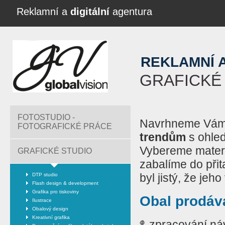
Reklamní a
digitální
agentura
REKLAMNÍ 
GRAFICKÉ
FOTOSTUDIO -
Navrhneme Vá
FOTOGRAFICKÉ PRÁCE
trendům
s ohled
Vybereme materi
GRAFICKÉ STUDIO
zabalíme do přit
byl jistý, že jeh
DTP studio
Flash design & development
Grafika pro tiskoviny
Obal prodáv
Ilustrace
Obalový design
Kreativní grafika
zpracování ná