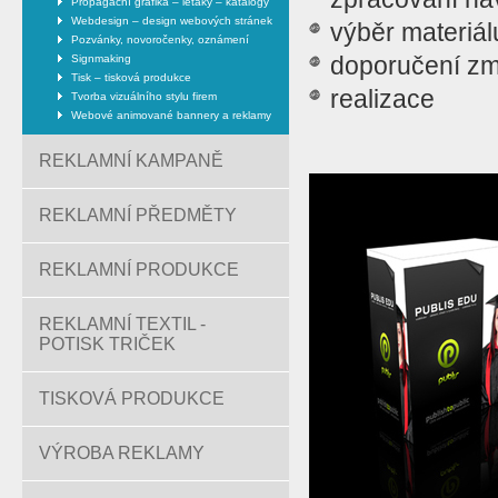
Propagační grafika – letáky – katalogy
Webdesign – design webových stránek
výběr materiál
Pozvánky, novoročenky, oznámení
doporučení z
Signmaking
Tisk – tisková produkce
realizace
Tvorba vizuálního stylu firem
Webové animované bannery a reklamy
REKLAMNÍ KAMPANĚ
REKLAMNÍ PŘEDMĚTY
REKLAMNÍ PRODUKCE
REKLAMNÍ TEXTIL -
POTISK TRIČEK
TISKOVÁ PRODUKCE
VÝROBA REKLAMY