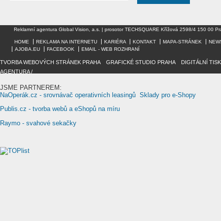
Reklamní agentura Global Vision, a.s. | prosotor TECHSQUARE Křížová 2598/4 150 00 Pr
HOME
REKLAMA NA INTERNETU
KARIÉRA
KONTAKT
MAPA-STRÁNEK
NEW
AJOBA.EU
FACEBOOK
EMAIL - WEB ROZHRANÍ
TVORBA WEBOVÝCH STRÁNEK PRAHA
/
GRAFICKÉ STUDIO PRAHA
/
DIGITÁLNÍ TIS
AGENTURA /
JSME PARTNEREM:
NaOperák.cz - srovnávač operativních leasingů
Sklady pro e-Shopy
Publis.cz - tvorba webů a eShopů na míru
Raymo - svahové sekačky