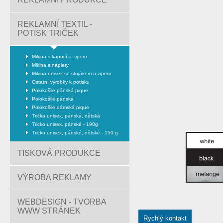
REKLAMNÍ TEXTIL -
POTISK TRIČEK
Mikina s kapucí a zipem
Mikina s náplety
Mikina unisex se stojákem a zipem
Ostatní výrobky k potisku
Polokošile pánská pique
Polokošile pánská
Polokošile dámská pique
Trička unisex, pánská, dětská
Tricko unisex, pánské - 190g
Tričko unisex, pánské, dětské - 150 g
TISKOVÁ PRODUKCE
VÝROBA REKLAMY
WEBDESIGN - TVORBA
WWW STRÁNEK
Rychlý kontakt