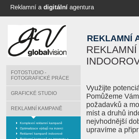
Reklamní a
digitální
agentura
REKLAMNÍ 
REKLAMNÍ
INDOORO
FOTOSTUDIO -
FOTOGRAFICKÉ PRÁCE
Využijte potenci
GRAFICKÉ STUDIO
Pomůžeme Vám vy
požadavků a mož
REKLAMNÍ KAMPANĚ
míst a druhů in
nejvhodnější dob
Komplexní reklamní kampaně
upravíme a přip
Optimalizace výdajů na inzerci
Reklamní kampaně indoorové
Reklamní kampaně na internetu a