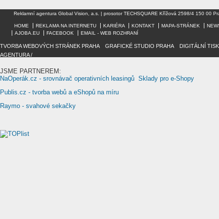
Reklamní agentura Global Vision, a.s. | prosotor TECHSQUARE Křížová 2598/4 150 00 Pr
HOME
REKLAMA NA INTERNETU
KARIÉRA
KONTAKT
MAPA-STRÁNEK
NEW
AJOBA.EU
FACEBOOK
EMAIL - WEB ROZHRANÍ
TVORBA WEBOVÝCH STRÁNEK PRAHA
/
GRAFICKÉ STUDIO PRAHA
/
DIGITÁLNÍ TIS
AGENTURA /
JSME PARTNEREM:
NaOperák.cz - srovnávač operativních leasingů
Sklady pro e-Shopy
Publis.cz - tvorba webů a eShopů na míru
Raymo - svahové sekačky