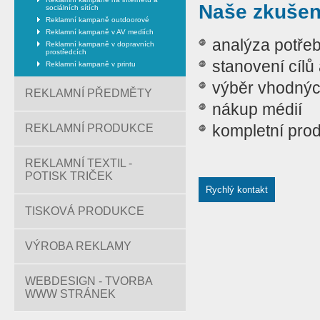
Naše zkušen
sociálních sítích
Reklamní kampaně outdoorové
Reklamní kampaně v AV mediích
analýza potřeb
Reklamní kampaně v dopravních
prostředcích
stanovení cílů 
Reklamní kampaně v printu
výběr vhodnýc
REKLAMNÍ PŘEDMĚTY
nákup médií
kompletní pro
REKLAMNÍ PRODUKCE
REKLAMNÍ TEXTIL -
POTISK TRIČEK
Rychlý kontakt
TISKOVÁ PRODUKCE
VÝROBA REKLAMY
WEBDESIGN - TVORBA
WWW STRÁNEK