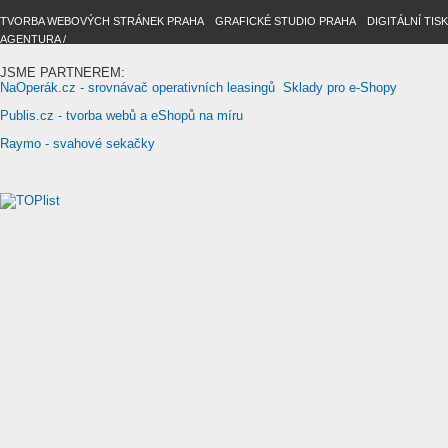
TVORBA WEBOVÝCH STRÁNEK PRAHA
/
GRAFICKÉ STUDIO PRAHA
/
DIGITÁLNÍ TIS
AGENTURA /
JSME PARTNEREM:
NaOperák.cz - srovnávač operativních leasingů
Sklady pro e-Shopy
Publis.cz - tvorba webů a eShopů na míru
Raymo - svahové sekačky