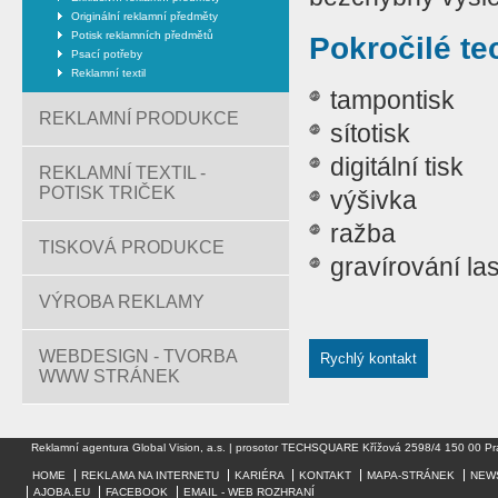
Originální reklamní předměty
Potisk reklamních předmětů
Pokročilé te
Psací potřeby
Reklamní textil
tampontisk
REKLAMNÍ PRODUKCE
sítotisk
digitální tisk
REKLAMNÍ TEXTIL -
POTISK TRIČEK
výšivka
ražba
TISKOVÁ PRODUKCE
gravírování l
VÝROBA REKLAMY
WEBDESIGN - TVORBA
Rychlý kontakt
WWW STRÁNEK
Reklamní agentura Global Vision, a.s. | prosotor TECHSQUARE Křížová 2598/4 150 00 Pr
HOME
REKLAMA NA INTERNETU
KARIÉRA
KONTAKT
MAPA-STRÁNEK
NEW
AJOBA.EU
FACEBOOK
EMAIL - WEB ROZHRANÍ