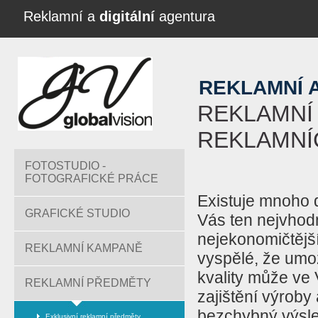
Reklamní a
digitální
agentura
REKLAMNÍ 
REKLAMNÍ
REKLAMNÍ
FOTOSTUDIO -
FOTOGRAFICKÉ PRÁCE
Existuje mnoho 
GRAFICKÉ STUDIO
Vás ten nejvhod
nejekonomičtější 
REKLAMNÍ KAMPANĚ
vyspělé, že umo
kvality může ve 
REKLAMNÍ PŘEDMĚTY
zajištění výroby 
bezchybný výsl
Exklusivní reklamní předměty