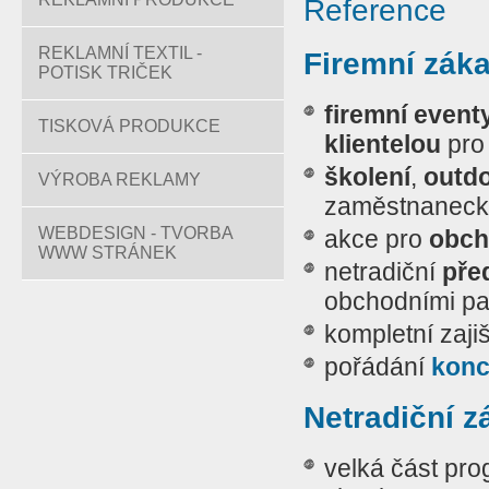
Reference
REKLAMNÍ TEXTIL -
Firemní záka
POTISK TRIČEK
firemní event
TISKOVÁ PRODUKCE
klientelou
pro
školení
,
outd
VÝROBA REKLAMY
zaměstnanecké
WEBDESIGN - TVORBA
akce pro
obch
WWW STRÁNEK
netradiční
pře
obchodními pa
kompletní zaji
pořádání
konc
Netradiční z
velká část pro