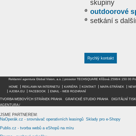
skupiny
outdoorové s
setkání s další
Rychlý kontakt
Reklamní agentura Global Vision, a.s. | prosotor TECHSQUARE Křížová 2598/4 150 00 Pr
HOME
REKLAMA NA INTERNETU
KARIÉRA
KONTAKT
MAPA-STRÁNEK
NEW
AJOBA.EU
FACEBOOK
EMAIL - WEB ROZHRANÍ
TVORBA WEBOVÝCH STRÁNEK PRAHA
/
GRAFICKÉ STUDIO PRAHA
/
DIGITÁLNÍ TIS
AGENTURA /
JSME PARTNEREM:
NaOperák.cz - srovnávač operativních leasingů
Sklady pro e-Shopy
Publis.cz - tvorba webů a eShopů na míru