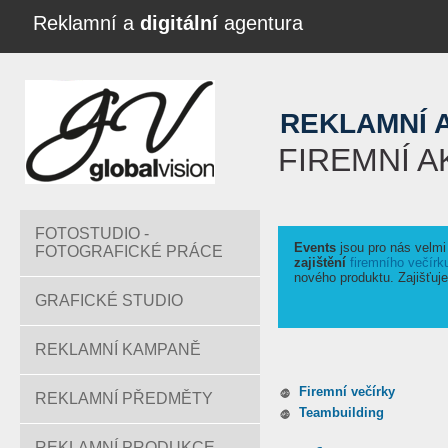
Reklamní a
digitální
agentura
REKLAMNÍ 
FIREMNÍ A
FOTOSTUDIO -
Events
jsou pro nás velmi
FOTOGRAFICKÉ PRÁCE
zajištění
firemního večírk
nového produktu. Zajišťu
GRAFICKÉ STUDIO
REKLAMNÍ KAMPANĚ
Firemní večírky
REKLAMNÍ PŘEDMĚTY
Teambuilding
REKLAMNÍ PRODUKCE