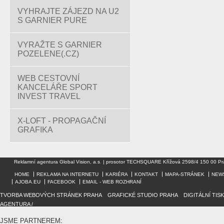
VYHRAJTE ZÁJEZD NA U2
S GARNIER PURE
VYRAŽTE S GARNIER
POZELENE(.CZ)
WEB CESTOVNÍ
KANCELÁŘE SPORT
INVEST TRAVEL
X-LOFT - PROPAGAČNÍ
GRAFIKA
Reklamní agentura Global Vision, a.s. | prosotor TECHSQUARE Křížová 2598/4 150 00 Pr
HOME
REKLAMA NA INTERNETU
KARIÉRA
KONTAKT
MAPA-STRÁNEK
NEW
AJOBA.EU
FACEBOOK
EMAIL - WEB ROZHRANÍ
TVORBA WEBOVÝCH STRÁNEK PRAHA
/
GRAFICKÉ STUDIO PRAHA
/
DIGITÁLNÍ TIS
AGENTURA /
JSME PARTNEREM: