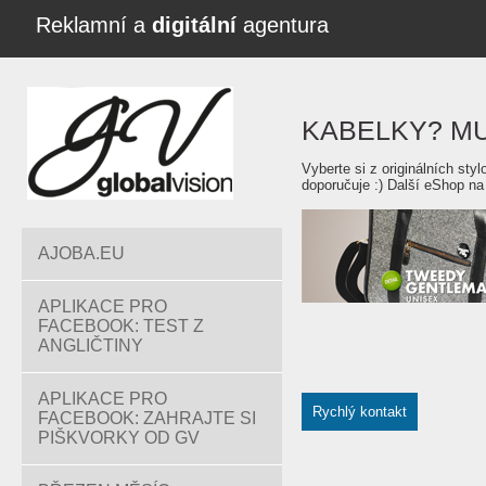
Reklamní a
digitální
agentura
KABELKY? MU
Vyberte si z originálních st
doporučuje :) Další eShop 
AJOBA.EU
APLIKACE PRO
FACEBOOK: TEST Z
ANGLIČTINY
APLIKACE PRO
Rychlý kontakt
FACEBOOK: ZAHRAJTE SI
PIŠKVORKY OD GV