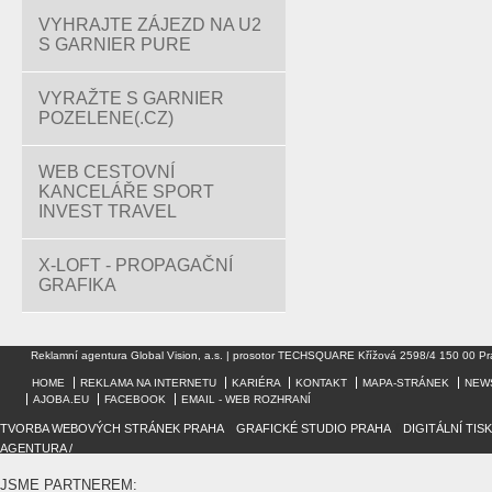
VYHRAJTE ZÁJEZD NA U2
S GARNIER PURE
VYRAŽTE S GARNIER
POZELENE(.CZ)
WEB CESTOVNÍ
KANCELÁŘE SPORT
INVEST TRAVEL
X-LOFT - PROPAGAČNÍ
GRAFIKA
Reklamní agentura Global Vision, a.s. | prosotor TECHSQUARE Křížová 2598/4 150 00 Pr
HOME
REKLAMA NA INTERNETU
KARIÉRA
KONTAKT
MAPA-STRÁNEK
NEW
AJOBA.EU
FACEBOOK
EMAIL - WEB ROZHRANÍ
TVORBA WEBOVÝCH STRÁNEK PRAHA
/
GRAFICKÉ STUDIO PRAHA
/
DIGITÁLNÍ TIS
AGENTURA /
JSME PARTNEREM: