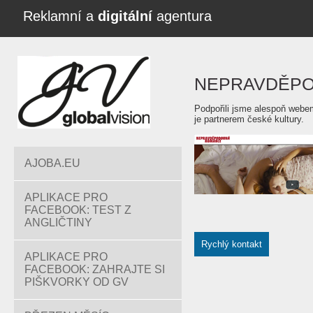
Reklamní a
digitální
agentura
NEPRAVDĚP
Podpořili jsme alespoň webem
je partnerem české kultury.
AJOBA.EU
APLIKACE PRO
FACEBOOK: TEST Z
ANGLIČTINY
Rychlý kontakt
APLIKACE PRO
FACEBOOK: ZAHRAJTE SI
PIŠKVORKY OD GV