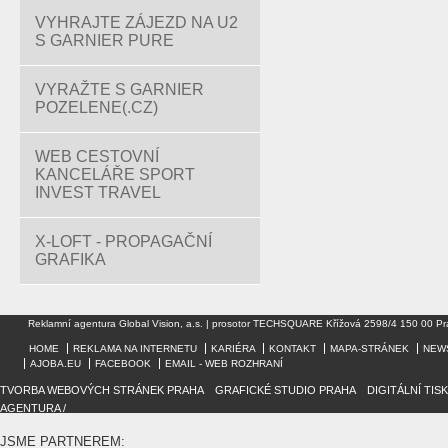
VYHRAJTE ZÁJEZD NA U2
S GARNIER PURE
VYRAŽTE S GARNIER
POZELENE(.CZ)
WEB CESTOVNÍ
KANCELÁŘE SPORT
INVEST TRAVEL
X-LOFT - PROPAGAČNÍ
GRAFIKA
Reklamní agentura Global Vision, a.s. | prosotor TECHSQUARE Křížová 2598/4 150 00 Pr
HOME
REKLAMA NA INTERNETU
KARIÉRA
KONTAKT
MAPA-STRÁNEK
NEW
AJOBA.EU
FACEBOOK
EMAIL - WEB ROZHRANÍ
TVORBA WEBOVÝCH STRÁNEK PRAHA
/
GRAFICKÉ STUDIO PRAHA
/
DIGITÁLNÍ TIS
AGENTURA /
JSME PARTNEREM: