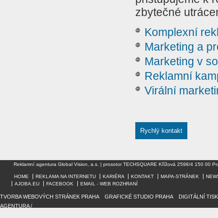
zbytečné utráce
Komplexní re
Marketing a p
Marketing v soc
Reklamní kam
Virální market
Rychlý kontakt
Reklamní agentura Global Vision, a.s. | prosotor TECHSQUARE Křížová 2598/4 150 00 Pr
HOME
REKLAMA NA INTERNETU
KARIÉRA
KONTAKT
MAPA-STRÁNEK
NEW
AJOBA.EU
FACEBOOK
EMAIL - WEB ROZHRANÍ
TVORBA WEBOVÝCH STRÁNEK PRAHA
/
GRAFICKÉ STUDIO PRAHA
/
DIGITÁLNÍ TIS
AGENTURA /