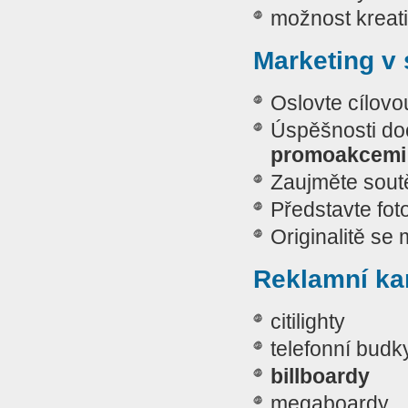
možnost kreativ
Marketing v s
Oslovte cílov
Úspěšnosti doc
promoakcemi 
Zaujměte sout
Představte foto
Originalitě se
Reklamní k
citilighty
telefonní budk
billboardy
megaboardy