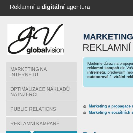
Reklamní a
digitální
agentura
MARKETIN
REKLAMNÍ
Klademe důraz na propoje
reklamní kampaň
dle Vaš
MARKETING NA
intrernetu
, především mo
INTERNETU
outdoorové
či
virální re
OPTIMALIZACE NÁKLADŮ
NA INZERCI
Marketing a propagace 
PUBLIC RELATIONS
Marketing v sociálních s
REKLAMNÍ KAMPANĚ