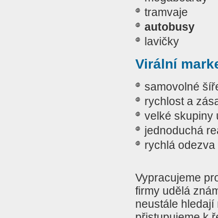
tramvaje
autobusy
lavičky
Virální mark
samovolné šířen
rychlost a zás
velké skupiny 
jednoduchá re
rychlá odezva
Vypracujeme pro 
firmy udělá znám
neustále hledají
přistupujeme k ř