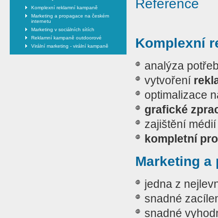
Reference
Komplexní reklamní kampaně
Marketing a propagace na českém
internetu
Marketing v sociálních sítích
Reklamní kampaně outdoorové
Komplexní r
Virální marketing - virální kampaně
analýza potře
vytvoření
rekl
optimalizace 
grafické zpra
zajištění médi
kompletní pr
Marketing a
jedna z nejlev
snadné zacíle
snadné vyhodn