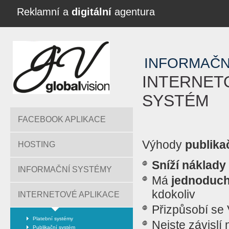
Reklamní a
digitální
agentura
INFORMAČN
INTERNET
SYSTÉM
FACEBOOK APLIKACE
Výhody
publika
HOSTING
Sníží náklady
INFORMAČNÍ SYSTÉMY
Má
jednoduch
kdokoliv
INTERNETOVÉ APLIKACE
Přizpůsobí se
Platební systémy
Nejste závislí 
Publikační systém