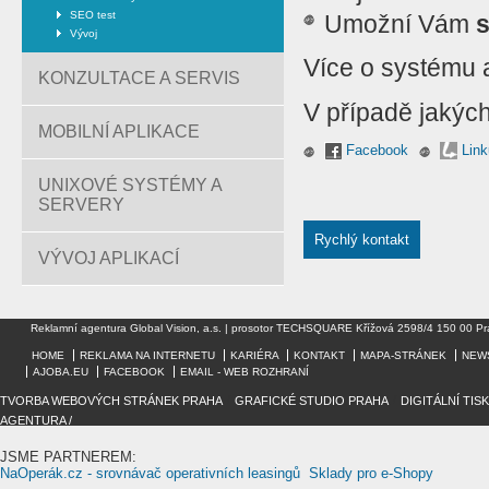
SEO test
Umožní Vám
Vývoj
Více o systému 
KONZULTACE A SERVIS
V případě jakých
MOBILNÍ APLIKACE
Facebook
Link
UNIXOVÉ SYSTÉMY A
SERVERY
Rychlý kontakt
VÝVOJ APLIKACÍ
Reklamní agentura Global Vision, a.s. | prosotor TECHSQUARE Křížová 2598/4 150 00 Pr
HOME
REKLAMA NA INTERNETU
KARIÉRA
KONTAKT
MAPA-STRÁNEK
NEW
AJOBA.EU
FACEBOOK
EMAIL - WEB ROZHRANÍ
TVORBA WEBOVÝCH STRÁNEK PRAHA
/
GRAFICKÉ STUDIO PRAHA
/
DIGITÁLNÍ TIS
AGENTURA /
JSME PARTNEREM:
NaOperák.cz - srovnávač operativních leasingů
Sklady pro e-Shopy